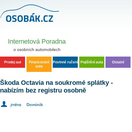
Osobní auta - Poradna, Diskuse, Zkušenosti
Internetová Poradna
o osobních automobilech
Prodej aut
Financování
Povinné ručení
Pojištění auta
Ostatní
auta
Škoda Octavia na soukromé splátky -
nabízím bez registru osobně
Dominik