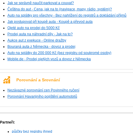
Jak se správně naučit parkovat a couvat?
Čeština do aut - Cena, jak na to (navigace, mapy, rádio, systém)?
Auto na splátky pro všechny - Bez nahlížení do registrů a dokládání příjmů
Jak postupovat při koupě auta - Koupě a převod auta
Ojeté auto na prodej do 5000 Kč
Prodej auta na náhradní díly - Jak na to?
Aukce aut z exekuce - Online dražby
Bouraná auta z Německa - dovoz a prodej
Auto na splátky do 200 000 Kč (bez registru od soukromé osoby)
Mobile.de - Prodej ojetých vozů a dovoz z Německa
Porovnání a Srovnání
Nezávazné porovnání cen Povinného ručení
Porovnání Havarijního pojištění automobilů
Partneři:
půjčky bez registru ihned