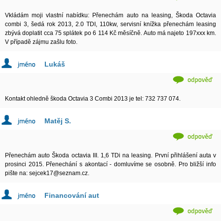
Vkládám moji vlastní nabídku: Přenechám auto na leasing, Škoda Octavia
combi 3, šedá rok 2013, 2.0 TDI, 110kw, servisní knížka přenechám leasing
zbývá doplatit cca 75 splátek po 6 114 Kč měsíčně. Auto má najeto 197xxx km.
V případě zájmu zašlu foto.
Lukáš
Kontakt ohledně škoda Octavia 3 Combi 2013 je tel: 732 737 074.
Matěj S.
Přenechám auto Škoda octavia III. 1,6 TDi na leasing. První přihlášení auta v
prosinci 2015. Přenechání s akontací - domluvíme se osobně. Pro bližší info
pište na: sejcek17@seznam.cz.
Financování aut