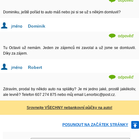
Dominiku, ještě pořád to auto máš nebo jsi si se už s někým domluvil?
Dominik
Tu Octavii už nemám. Jeden ze zájemců mi zavolal a už jsme se domluvili.
Díky za zájem.
Robert
Zdravím, prodal by někdo auto na splátky? Je mi jedno jaké, prostě jakékoliv,
ale levně? Telefon 607 274 875 nebo můj email Lenorbic@post.cz.
Srovnejte VŠECHNY nebankovní půjčky na auto!
POSUNOUT NA ZAČÁTEK STRÁNKY