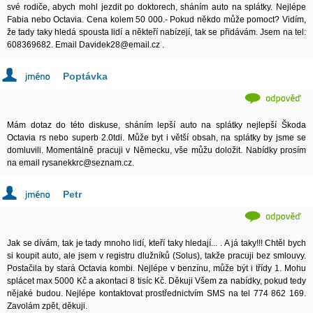
své rodiče, abych mohl jezdit po doktorech, sháním auto na splátky. Nejlépe
Fabia nebo Octavia. Cena kolem 50 000.- Pokud někdo může pomoct? Vidím,
že tady taky hledá spousta lidí a někteří nabízejí, tak se přidávám. Jsem na tel:
608369682. Email Davidek28@email.cz .
Poptávka
Mám dotaz do této diskuse, sháním lepší auto na splátky nejlepší Škoda
Octavia rs nebo superb 2.0tdi. Může byt i větší obsah, na splátky by jsme se
domluvili. Momentálně pracuji v Německu, vše můžu doložit. Nabídky prosím
na email rysanekkrc@seznam.cz.
Petr
Jak se dívám, tak je tady mnoho lidí, kteří taky hledají... . A já taky!!! Chtěl bych
si koupit auto, ale jsem v registru dlužníků (Solus), takže pracuji bez smlouvy.
Postačila by stará Octavia kombi. Nejlépe v benzínu, může být i třídy 1. Mohu
splácet max 5000 Kč a akontaci 8 tisíc Kč. Děkuji Všem za nabídky, pokud tedy
nějaké budou. Nejlépe kontaktovat prostřednictvím SMS na tel 774 862 169.
Zavolám zpět, děkuji.