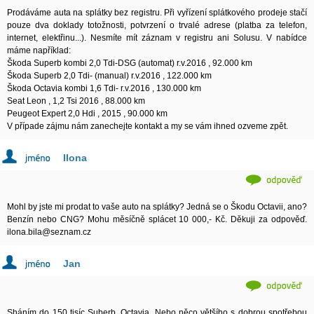
Prodáváme auta na splátky bez registru. Při vyřízení splátkového prodeje stačí
pouze dva doklady totožnosti, potvrzení o trvalé adrese (platba za telefon,
internet, elektřinu...). Nesmíte mít záznam v registru ani Solusu. V nabídce
máme například:
Škoda Superb kombi 2,0 Tdi-DSG (automat) r.v.2016 , 92.000 km
Škoda Superb 2,0 Tdi- (manual) r.v.2016 , 122.000 km
Škoda Octavia kombi 1,6 Tdi- r.v.2016 , 130.000 km
Seat Leon , 1,2 Tsi 2016 , 88.000 km
Peugeot Expert 2,0 Hdi , 2015 , 90.000 km
V případe zájmu nám zanechejte kontakt a my se vám ihned ozveme zpět.
Ilona
Mohl by jste mi prodat to vaše auto na splátky? Jedná se o Škodu Octavii, ano?
Benzín nebo CNG? Mohu měsíčně splácet 10 000,- Kč. Děkuji za odpověď.
ilona.bila@seznam.cz
Jan
Sháním do 150 tisíc Suberb, Octavia. Nebo něco většího s dobrou spotřebou