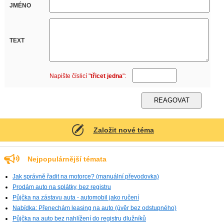
JMÉNO
TEXT
Napište číslicí "
třicet jedna
":
Založit nové téma
Nejpopulárnější témata
Jak správně řadit na motorce? (manuální převodovka)
Prodám auto na splátky, bez registru
Půjčka na zástavu auta - automobil jako ručení
Nabídka: Přenechám leasing na auto (úvěr bez odstupného)
Půjčka na auto bez nahlížení do registru dlužníků