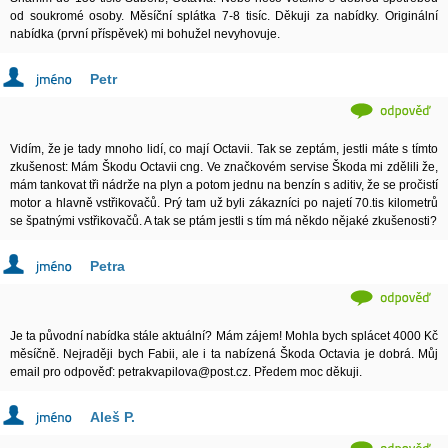
od soukromé osoby. Měsíční splátka 7-8 tisíc. Děkuji za nabídky. Originální
nabídka (první příspěvek) mi bohužel nevyhovuje.
Petr
Vidím, že je tady mnoho lidí, co mají Octavii. Tak se zeptám, jestli máte s tímto
zkušenost: Mám Škodu Octavii cng. Ve značkovém servise Škoda mi zdělili že,
mám tankovat tři nádrže na plyn a potom jednu na benzín s aditiv, že se pročistí
motor a hlavně vstřikovačů. Prý tam už byli zákazníci po najetí 70.tis kilometrů
se špatnými vstřikovačů. A tak se ptám jestli s tím má někdo nějaké zkušenosti?
Petra
Je ta původní nabídka stále aktuální? Mám zájem! Mohla bych splácet 4000 Kč
měsíčně. Nejraději bych Fabii, ale i ta nabízená Škoda Octavia je dobrá. Můj
email pro odpověď: petrakvapilova@post.cz. Předem moc děkuji.
Aleš P.