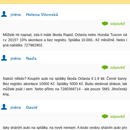
Helena Vitovská
Můžete mi napsat, zda-li máte škoda Rapid, Octavia nebo Hundai Tuscon od
r.v. 2015? 10% akontace a bez registru. Splátka 10.000,- Kč měsíčně. Nebo i
jiná nabídka: 727982902.
Naďa
Nabízí někdo? Koupím auto na splátky škoda Octavia II 1.9 tdi. Černé barvy.
Bez registru akontace 10000 Kč. Splátky 5000 Kč. Budu sledovat diskusi, tak
můžete psát i sem. Nebo přímo na 7280368714 - ale pouze SMS. Jihočeský
kraj.
David
taky sháním auto na splátky, na nové nemam. A touto cestou sháním auto pro