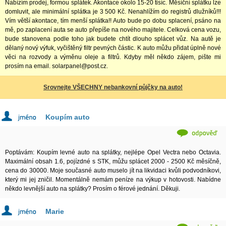
Nabízím prodej, formou splátek. Akontace okolo 15-20 tisíc. Měsíční splátku lze
domluvit, ale minimální splátka je 3 500 Kč. Nenahlížím do registrů dlužníků!!!
Vím větší akontace, tím menší splátka!! Auto bude po dobu splacení, psáno na
mě, po zaplacení auta se auto přepíše na nového majitele. Celková cena vozu,
bude stanovena podle toho jak budete chtít dlouho splácet vůz. Na autě je
dělaný nový výfuk, vyčištěný filtr pevných částic. K auto můžu přidat úplně nové
věci na rozvody a výměnu oleje a filtrů. Kdyby měl někdo zájem, pište mi
prosím na email. solarpanel@post.cz.
Srovnejte VŠECHNY nebankovní půjčky na auto!
Koupím auto
Poptávám: Koupím levné auto na splátky, nejlépe Opel Vectra nebo Octavia.
Maximální obsah 1.6, pojízdné s STK, můžu splácet 2000 - 2500 Kč měsíčně,
cena do 30000. Moje současné auto muselo jít na likvidaci kvůli podvodníkovi,
který mi jej zničil. Momentálně nemám peníze na výkup v hotovosti. Nabídne
někdo levnější auto na splátky? Prosím o férové jednání. Děkuji.
Marie