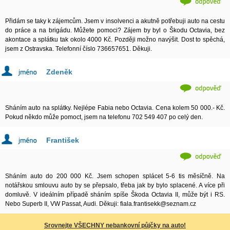
Přidám se taky k zájemcům. Jsem v insolvenci a akutně potřebuji auto na cestu
do práce a na brigádu. Můžete pomoci? Zájem by byl o Škodu Octavia, bez
akontace a splátku tak okolo 4000 Kč. Později možno navýšit. Dost to spěchá,
jsem z Ostravska. Telefonní číslo 736657651. Děkuji.
Zdeněk
Sháním auto na splátky. Nejlépe Fabia nebo Octavia. Cena kolem 50 000.- Kč.
Pokud někdo může pomoct, jsem na telefonu 702 549 407 po celý den.
František
Sháním auto do 200 000 Kč. Jsem schopen splácet 5-6 tis měsíčně. Na
notářskou smlouvu auto by se přepsalo, třeba jak by bylo splacené. A více při
domluvě. V ideálním případě sháním spíše Škoda Octavia II, může být i RS.
Nebo Superb II, VW Passat, Audi. Děkuji: fiala.frantisekk@seznam.cz
Srovnejte VŠECHNY nebankovní půjčky na auto!