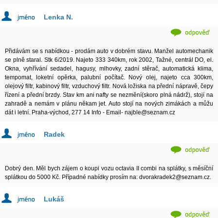
Lenka N.
Přidávám se s nabídkou - prodám auto v dobrém stavu. Manžel automechanik
se plně staral. Stk 6/2019. Najeto 333 340km, rok 2002, Tažné, centrál DO, el.
Okna, vyhřívání sedadel, hagusy, mlhovky, zadní stěrač, automatická klima,
tempomat, loketní opěrka, palubní počítač. Nový olej, najeto cca 300km,
olejový filtr, kabinový filtr, vzduchový filtr. Nová ložiska na přední nápravě, čepy
řízení a přední brzdy. Stav km ani nafty se nezmění(skoro plná nádrž), stojí na
zahradě a nemám v plánu někam jet. Auto stojí na nových zimákách a můžu
dát i letní. Praha-východ, 277 14 Info - Email- najble@seznam.cz
Radek
Dobrý den. Měl bych zájem o koupi vozu octavia II combi na splátky, s měsíční
splátkou do 5000 Kč. Případné nabídky prosím na: dvorakradek2@seznam.cz.
Lukáš