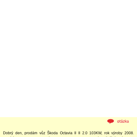
Dobrý den, prodám vůz Škoda Octavia II II 2.0 103KW, rok výroby 2008.