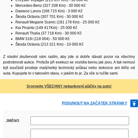
Mercedes-Benz (327 208 Km) - 30 000 Kč
Daewoo Lanos (166 715 Km) - 3 000 Kč
Škoda Octavia (307 701 Km) - 30 000 Kč
Renault Megane Scenic (181 178 Km) - 25 000 Kč
Kia Picanto (149 417Km) - 25 000 Kč
Renault Thalia (37 718 Km) - 30 000 Kč
BMW 316i (118 004) - 50 000 Kč
Škoda Octavia (213 321 Km) - 10 000 Kč
Z vlastní zkušenosti vám radím, aby jste si dobře dávali pozor na všechny
podrobnosti aukce. Protože při exekuci se vozidla berou jak jsou. A tak nemusí
být součástí prodeje malý/velký technický průkaz nebo dokonce ani klíče od
auta. Kupujete to v takovém stavu, v jakém to je. Za vše si ručíte sami.
Srovnejte VŠECHNY nebankovní půjčky na auto!
POSUNOUT NA ZAČÁTEK STRÁNKY
JMÉNO