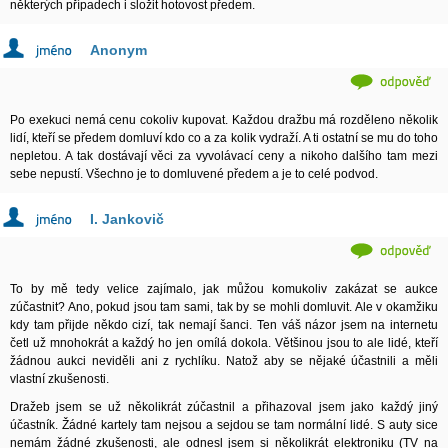
některých případech i složit hotovost předem.
Anonym
Po exekuci nemá cenu cokoliv kupovat. Každou dražbu má rozděleno několik
lidí, kteří se předem domluví kdo co a za kolik vydraží. A ti ostatní se mu do toho
nepletou. A tak dostávají věci za vyvolávací ceny a nikoho dalšího tam mezi
sebe nepustí. Všechno je to domluvené předem a je to celé podvod.
I. Jankovič
To by mě tedy velice zajímalo, jak můžou komukoliv zakázat se aukce
zúčastnit? Ano, pokud jsou tam sami, tak by se mohli domluvit. Ale v okamžiku
kdy tam přijde někdo cizí, tak nemají šanci. Ten váš názor jsem na internetu
četl už mnohokrát a každý ho jen omílá dokola. Většinou jsou to ale lidé, kteří
žádnou aukci neviděli ani z rychlíku. Natož aby se nějaké účastnili a měli
vlastní zkušenosti.
Dražeb jsem se už několikrát zúčastnil a přihazoval jsem jako každý jiný
účastník. Žádné kartely tam nejsou a sejdou se tam normální lidé. S auty sice
nemám žádné zkušenosti, ale odnesl jsem si několikrát elektroniku (TV na