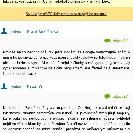
takové aukce i zúčastnit. Uvítám jakékoliv příspěvky k tématu. Děkuji.
Srovnejte VŠECHNY nebankovní půjčky na auto!
František Trnka
Protože nikdo neodpovídá, tak ještě dodám, že Google samozřejmě znám a
umím ho používat. Jenomže když jsem si vyjel výsledky na toto hledání, tak mi
nic kloudného nevyšlo. Maximálně nějaké články, které vypadají, jako by byly
vygenerovány automaticky nějakým programem. Ale žádné další informace.
Což mě trochu zaráží.
Pavel O.
Na internetu žádné dražby aut neprobíhají. Co vím, tak maximálně existují
internetové stránky samotných exekutorů. Ti pravidelně zveřejňují majetky,
které putují do nedobrovolné aukce. Takže si na internetu můžete vyhledat
nejdříve věci, o které by jste měl zájem. Ale přihazovat online nemůžete, musíte
se dostavit osobně na místo konání, prokázat se občanským průkazem a v