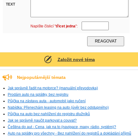
TEXT
Napište číslicí "
třicet jedna
":
Založit nové téma
Nejpopulárnější témata
Jak správně řadit na motorce? (manuální převodovka)
Prodám auto na splátky, bez registru
Půjčka na zástavu auta - automobil jako ručení
Nabídka: Přenechám leasing na auto (úvěr bez odstupného)
Půjčka na auto bez nahlížení do registru dlužníků
Jak se správně naučit parkovat a couvat?
Čeština do aut - Cena, jak na to (navigace, mapy, rádio, systém)?
Auto na splátky pro všechny - Bez nahlížení do registrů a dokládání příjmů