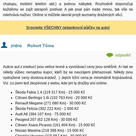
chalupu, mobilní telefon atd.) a jednou nábytek. Rozhodně doporučuji
každému se zajít alespoň podívat. A jak psal pán nade mnou, tak vše se
odehrává naživo. Online si můžete akorát projít seznamy dražených věcí.
Srovnejte VŠECHNY nebankovní půjčky na auto!
Robert Tůma
Aukce aut z exekucí jsou velice levné a vyvolávací ceny jsou směšné. A i tak se
někdy vůbec nenajdou kupci, kteří by se navzájem přehazovali. Někdy jsou
vydražené ceny doslova krádež. :) Jejich tržní cena je minimálně trojnásobná.
Viz. co jsem teď zkopíroval z webu, kde jim ty dražby visí online:
Škoda Fabia 1.4 (119 317 Km) - 15 000 Kč
Citroen Berlingo 1.6i (102 763 Km) - 20 000 Kč
Renault Megane (271 080 Km) - 30 000 Kč
Škoda Felicia (302 222 Km) - 1 000 Kč
Audi A6 (384 107 Km) - 75 000 Kč
Peugeot 207 (62 128 Km) - 30 000 Kč
Citroen Xsara Picasso (161 404 Km) - 15 000 Kč
Nissan Maxima (218 396 Km) - 15 000 Kč
Chrysler Voyager (215 657 Km) - 30 000 Kč