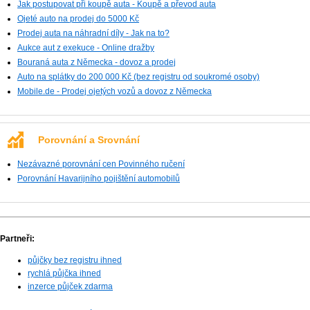
Jak postupovat při koupě auta - Koupě a převod auta
Ojeté auto na prodej do 5000 Kč
Prodej auta na náhradní díly - Jak na to?
Aukce aut z exekuce - Online dražby
Bouraná auta z Německa - dovoz a prodej
Auto na splátky do 200 000 Kč (bez registru od soukromé osoby)
Mobile.de - Prodej ojetých vozů a dovoz z Německa
Porovnání a Srovnání
Nezávazné porovnání cen Povinného ručení
Porovnání Havarijního pojištění automobilů
Partneři:
půjčky bez registru ihned
rychlá půjčka ihned
inzerce půjček zdarma