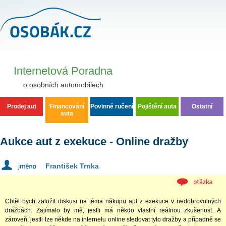
Osobní auta - Poradna, Diskuse, Zkušenosti
Internetová Poradna
o osobních automobilech
Prodej aut
Financování
Povinné ručení
Pojištění auta
Ostatní
auta
Aukce aut z exekuce - Online dražby
František Trnka
Chtěl bych založit diskusi na téma nákupu aut z exekuce v nedobrovolných
dražbách. Zajímalo by mě, jestli má někdo vlastní reálnou zkušenost. A
zároveň, jestli lze někde na internetu online sledovat tyto dražby a případně se